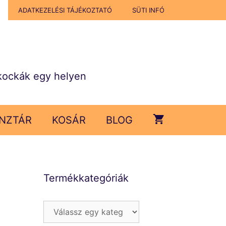
ADATKEZELÉSI TÁJÉKOZTATÓ
SÜTI INFÓ
kockák egy helyen
NZTÁR
KOSÁR
BLOG
Termékkategóriák