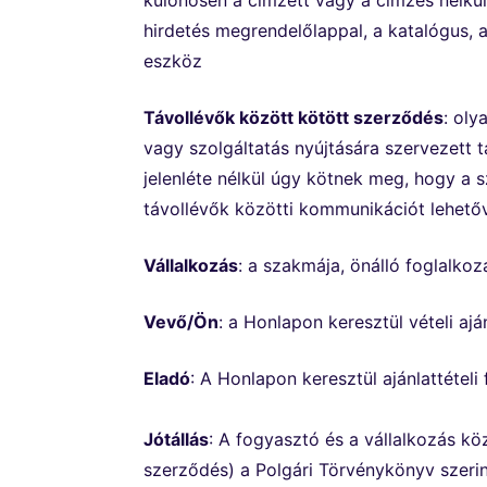
különösen a címzett vagy a címzés nélkül
hirdetés megrendelőlappal, a katalógus, a 
eszköz
Távollévők között kötött szerződés
: oly
vagy szolgáltatás nyújtására szervezett t
jelenléte nélkül úgy kötnek meg, hogy a
távollévők közötti kommunikációt lehető
Vállalkozás
: a szakmája, önálló foglalko
Vevő/Ön
: a Honlapon keresztül vételi aj
Eladó
: A Honlapon keresztül ajánlattétel
Jótállás
: A fogyasztó és a vállalkozás k
szerződés) a Polgári Törvénykönyv szerin