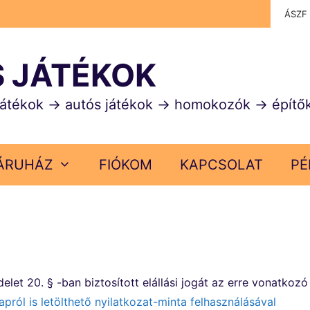
ÁSZF
S JÁTÉKOK
játékok → autós játékok → homokozók → építő
ÁRUHÁZ
FIÓKOM
KAPCSOLAT
PÉ
delet 20. § -ban biztosított elállási jogát az erre vonatkozó
apról is letölthető nyilatkozat-minta felhasználásával