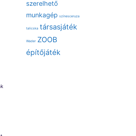
szerelhető
munkagép
színesceruza
társasjáték
talicska
ZOOB
Wader
építőjáték
ak