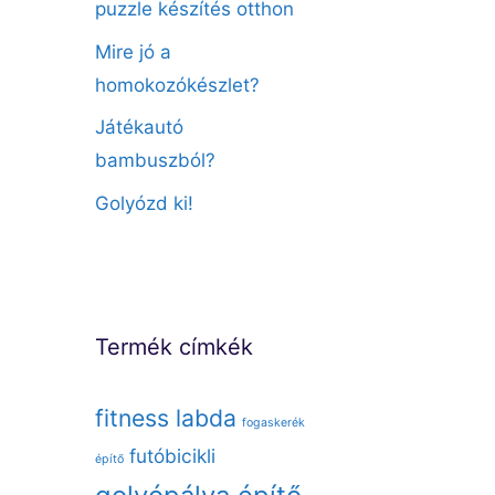
puzzle készítés otthon
Mire jó a
homokozókészlet?
Játékautó
bambuszból?
Golyózd ki!
Termék címkék
fitness labda
fogaskerék
futóbicikli
építő