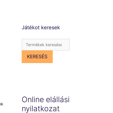
Játékot keresek
Keresés
a
KERESÉS
következőre:
Online elállási
nk
nyilatkozat