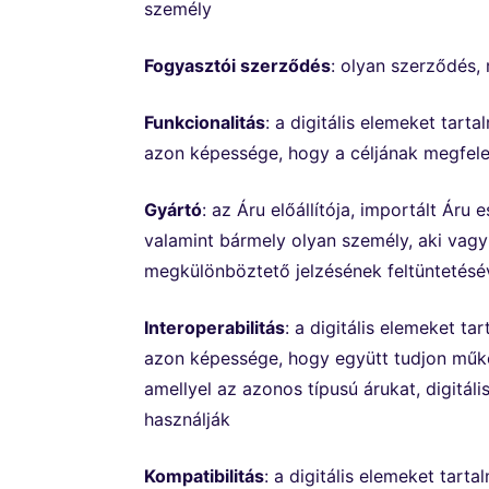
személy
Fogyasztói szerződés
: olyan szerződés,
Funkcionalitás
: a digitális elemeket tarta
azon képessége, hogy a céljának megfele
Gyártó
: az Áru előállítója, importált Áru
valamint bármely olyan személy, aki vag
megkülönböztető jelzésének feltüntetésév
Interoperabilitás
: a digitális elemeket ta
azon képessége, hogy együtt tudjon működn
amellyel az azonos típusú árukat, digitáli
használják
Kompatibilitás
: a digitális elemeket tarta