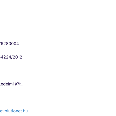
76280004
54224/2012
kedelmi
Kft
.,
evolutionet.hu