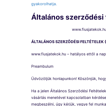
gyakorolhatja.
Általános szerződési 
www.fiusjatekok.hu
ÁLTALÁNOS SZERZŐDÉSI FELTÉTELEK 
www.fiusjatekok.hu – hatályos ettől a na
Preambulum
Üdvözöljük honlapunkon! Köszönjük, hogy
Ha a jelen Általános Szerződési Feltétele
vásárlás menetével kapcsolatban kérdése
megbeszélni, úgy kérjük, vegye fel munk