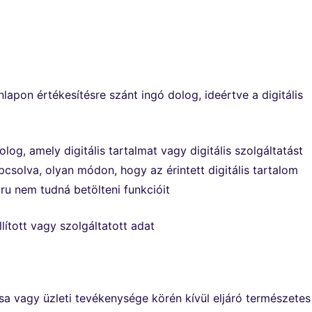
lapon értékesítésre szánt ingó dolog, ideértve a digitális
olog, amely digitális tartalmat vagy digitális szolgáltatást
csolva, olyan módon, hogy az érintett digitális tartalom
áru nem tudná betölteni funkcióit
llított vagy szolgáltatott adat
ása vagy üzleti tevékenysége körén kívül eljáró természetes