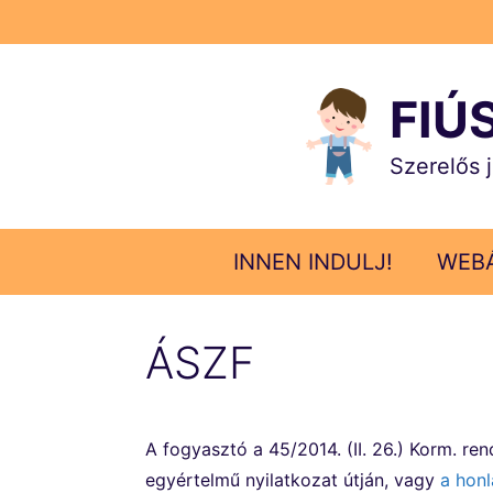
Kilépés
a
tartalomba
FIÚ
Szerelős 
INNEN INDULJ!
WEB
ÁSZF
A fogyasztó a 45/2014. (II. 26.) Korm. ren
egyértelmű nyilatkozat útján, vagy
a honl