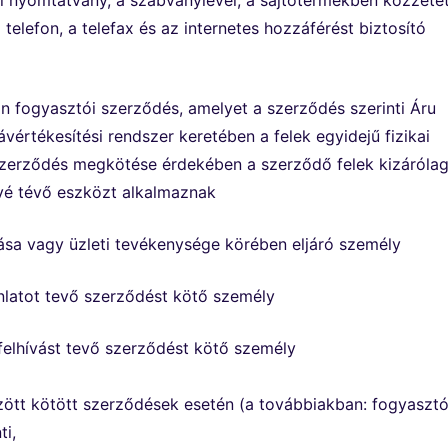
i nyomtatvány, a szabványlevél, a sajtótermékben közzéte
telefon, a telefax és az internetes hozzáférést biztosító
an fogyasztói szerződés, amelyet a szerződés szerinti Áru
ávértékesítési rendszer keretében a felek egyidejű fizikai
 szerződés megkötése érdekében a szerződő felek kizáróla
vé tévő eszközt alkalmaznak
zása vagy üzleti tevékenysége körében eljáró személy
ánlatot tevő szerződést kötő személy
i felhívást tevő szerződést kötő személy
özött kötött szerződések esetén (a továbbiakban: fogyasztó
ti,