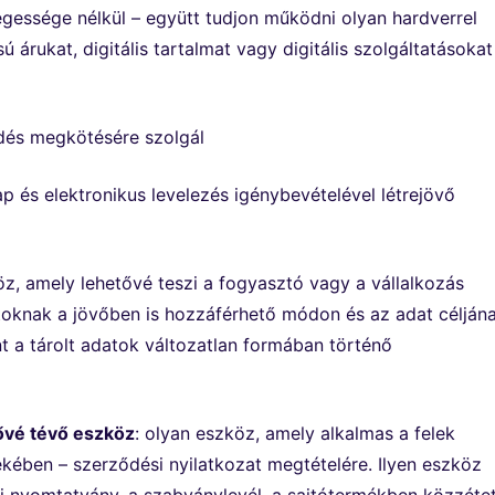
gessége nélkül – együtt tudjon működni olyan hardverrel
ú árukat, digitális tartalmat vagy digitális szolgáltatásokat
ődés megkötésére szolgál
p és elektronikus levelezés igénybevételével létrejövő
öz, amely lehetővé teszi a fogyasztó vagy a vállalkozás
oknak a jövőben is hozzáférhető módon és az adat célján
nt a tárolt adatok változatlan formában történő
ővé tévő eszköz
: olyan eszköz, amely alkalmas a felek
kében – szerződési nyilatkozat megtételére. Ilyen eszköz