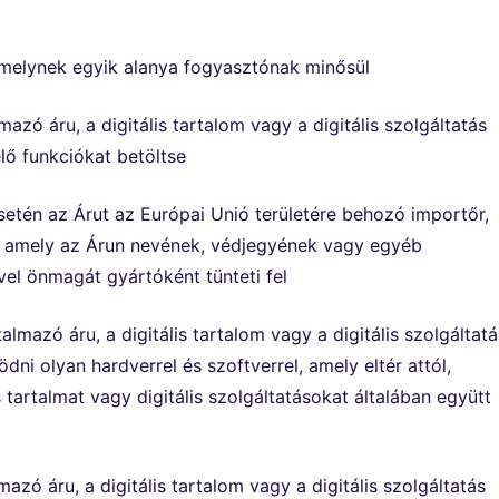
 melynek egyik alanya fogyasztónak minősül
lmazó áru, a digitális tartalom vagy a digitális szolgáltatás
lő funkciókat betöltse
 esetén az Árut az Európai Unió területére behozó importőr,
y amely az Árun nevének, védjegyének vagy egyéb
el önmagát gyártóként tünteti fel
rtalmazó áru, a digitális tartalom vagy a digitális szolgáltatá
i olyan hardverrel és szoftverrel, amely eltér attól,
s tartalmat vagy digitális szolgáltatásokat általában együtt
lmazó áru, a digitális tartalom vagy a digitális szolgáltatás