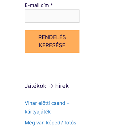
E-mail cím
*
RENDELÉS
KERESÉSE
Játékok → hírek
Vihar előtti csend –
kártyajáték
Még van képed? fotós