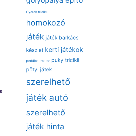
golyópálya építő
Gyerek tricikli
homokozó
játék
játék barkács
kerti játékok
készlet
puky tricikli
pedálos traktor
pötyi játék
szerelhető
s
játék autó
szerelhető
játék hinta