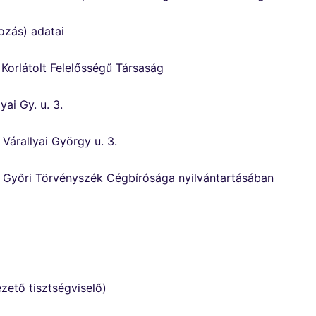
ozás) adatai
 Korlátolt Felelősségű Társaság
ai Gy. u. 3.
árallyai György u. 3.
a Győri Törvényszék Cégbírósága nyilvántartásában
zető tisztségviselő)