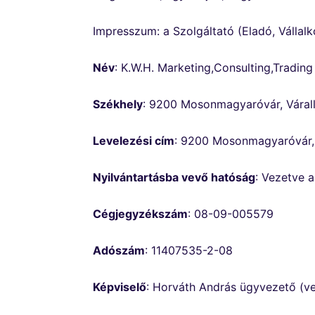
Impresszum: a Szolgáltató (Eladó, Vállalk
Név
: K.W.H. Marketing,Consulting,Trading
Székhely
: 9200 Mosonmagyaróvár, Várally
Levelezési cím
: 9200 Mosonmagyaróvár, V
Nyilvántartásba vevő hatóság
: Vezetve 
Cégjegyzékszám
: 08-09-005579
Adószám
: 11407535-2-08
Képviselő
: Horváth András ügyvezető (ve