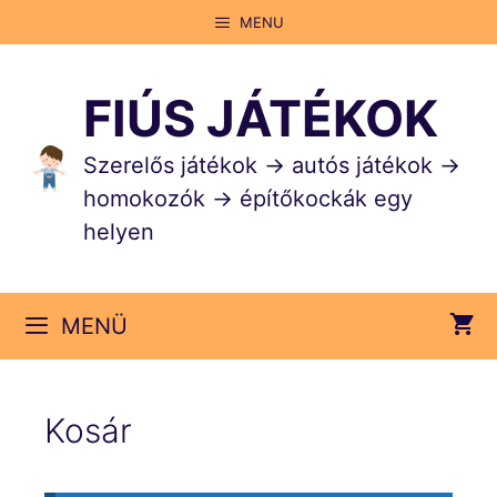
Kilépés
MENU
a
tartalomba
FIÚS JÁTÉKOK
Szerelős játékok → autós játékok →
homokozók → építőkockák egy
helyen
MENÜ
Kosár