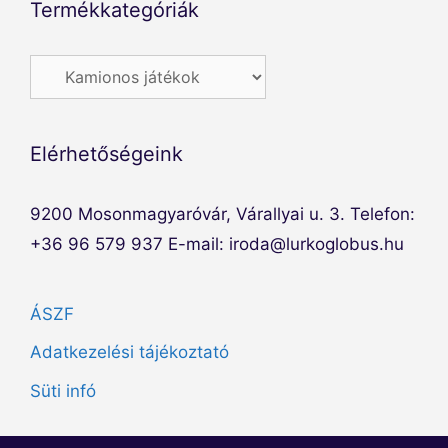
Termékkategóriák
Elérhetőségeink
9200 Mosonmagyaróvár, Várallyai u. 3. Telefon:
+36 96 579 937 E-mail: iroda@lurkoglobus.hu
ÁSZF
Adatkezelési tájékoztató
Süti infó
Elem hozzáadva a kosárhoz.