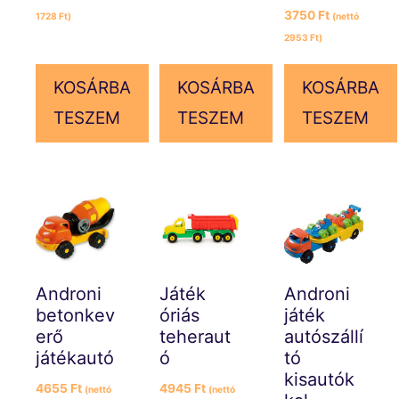
3750
Ft
1728
Ft
)
(nettó
2953
Ft
)
KOSÁRBA
KOSÁRBA
KOSÁRBA
TESZEM
TESZEM
TESZEM
Androni
Játék
Androni
betonkev
óriás
játék
erő
teheraut
autószállí
játékautó
ó
tó
kisautók
4655
Ft
4945
Ft
(nettó
(nettó