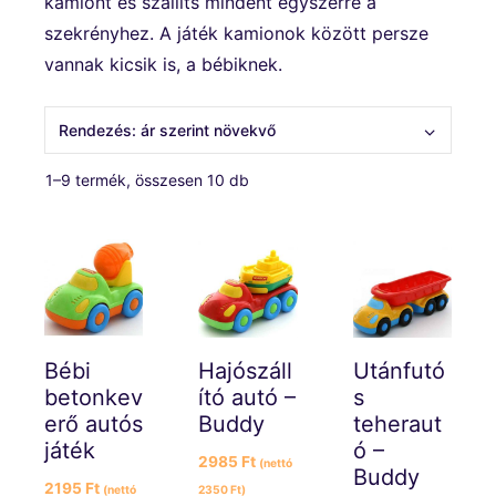
kamiont és szállíts mindent egyszerre a
szekrényhez. A játék kamionok között persze
vannak kicsik is, a bébiknek.
Sorted
1–9 termék, összesen 10 db
by
price:
low
to
high
Bébi
Hajószáll
Utánfutó
betonkev
ító autó –
s
erő autós
Buddy
teheraut
játék
ó –
2985
Ft
(nettó
Buddy
2195
Ft
(nettó
2350
Ft
)