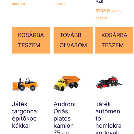
kal
3665
Ft
)
3894
Ft
)
5795
Ft
(nettó
4563
Ft
)
KOSÁRBA
TOVÁBB
KOSÁRBA
TESZEM
OLVASOM
TESZEM
Játék
Androni
Játék
targonca
Óriás
autómen
építõkoc
platós
tő
kákkal
kamion
homlokra
75 cm
kodóval: