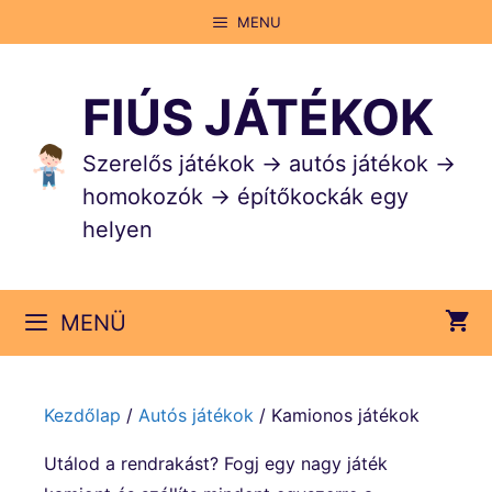
Kilépés
MENU
a
tartalomba
FIÚS JÁTÉKOK
Szerelős játékok → autós játékok →
homokozók → építőkockák egy
helyen
MENÜ
Kezdőlap
/
Autós játékok
/ Kamionos játékok
Utálod a rendrakást? Fogj egy nagy játék