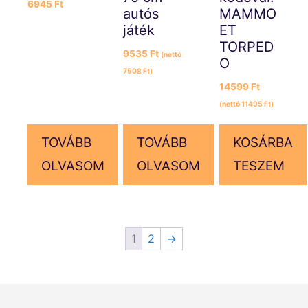
6945
Ft
autós
MAMMO
játék
ET
TORPED
9535
Ft
(nettó
O
7508
Ft
)
14599
Ft
(nettó
11495
Ft
)
TOVÁBB
TOVÁBB
KOSÁRBA
OLVASOM
OLVASOM
TESZEM
1
2
→