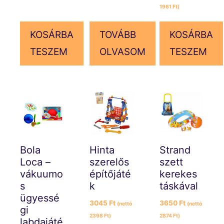
1961
Ft
)
KOSÁRBA
TOVÁBB
KOSÁRBA
TESZEM
OLVASOM
TESZEM
Bola
Hinta
Strand
Loca –
szerelős
szett
vákuumo
építőjáté
kerekes
s
k
táskával
ügyessé
3045
Ft
3650
Ft
(nettó
(nettó
gi
2398
Ft
)
2874
Ft
)
labdajáté