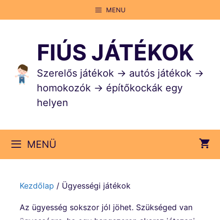
Kilépés
MENU
a
tartalomba
FIÚS JÁTÉKOK
Szerelős játékok → autós játékok →
homokozók → építőkockák egy
helyen
MENÜ
Kezdőlap
/ Ügyességi játékok
Az ügyesség sokszor jól jöhet. Szükséged van