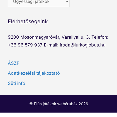
Elérhetőségeink
9200 Mosonmagyaróvár, Várallyai u. 3. Telefon:
+36 96 579 937 E-mail: iroda@lurkoglobus.hu
ÁSZF
Adatkezelési tájékoztató
Süti infó
Elem hozzáadva a kosárhoz.
© Fiús játékok webáruház 2026
PÉNZTÁR
0 elemek -
0
Ft