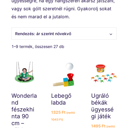
ügyességre, ha egy hangszeren akarsz játszani,
vagy sok gólt szeretnél rúgni. Gyakorolj sokat
és nem marad el a jutalom.
Sorted
1–9 termék, összesen 27 db
by
price:
low
to
high
Wonderla
Lebegő
Ugráló
nd
labda
békák
fészekhi
ügyessé
1325
Ft
(nettó
nta 90
gi játék
1043
Ft
)
cm –
1495
Ft
(nettó