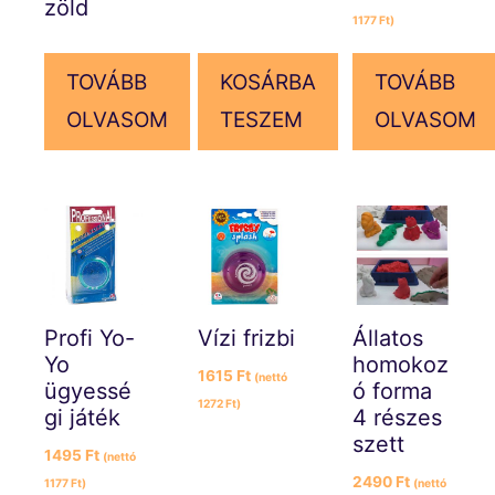
zöld
1177
Ft
)
TOVÁBB
KOSÁRBA
TOVÁBB
OLVASOM
TESZEM
OLVASOM
Profi Yo-
Vízi frizbi
Állatos
Yo
homokoz
1615
Ft
(nettó
ügyessé
ó forma
1272
Ft
)
gi játék
4 részes
szett
1495
Ft
(nettó
2490
Ft
1177
Ft
)
(nettó