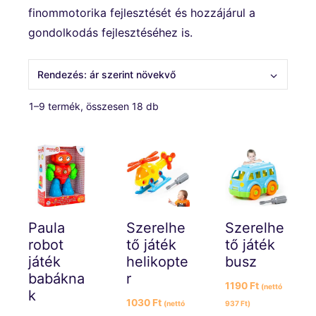
finommotorika fejlesztését és hozzájárul a
gondolkodás fejlesztéséhez is.
Sorted
1–9 termék, összesen 18 db
by
price:
low
to
high
Paula
Szerelhe
Szerelhe
robot
tő játék
tő játék
játék
helikopte
busz
babákna
r
1190
Ft
(nettó
k
1030
Ft
(nettó
937
Ft
)