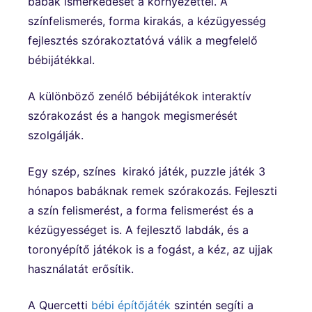
babák ismerkedését a környezettel. A
színfelismerés, forma kirakás, a kézügyesség
fejlesztés szórakoztatóvá válik a megfelelő
bébijátékkal.
A különböző zenélő bébijátékok interaktív
szórakozást és a hangok megismerését
szolgálják.
Egy szép, színes kirakó játék, puzzle játék 3
hónapos babáknak remek szórakozás. Fejleszti
a szín felismerést, a forma felismerést és a
kézügyességet is. A fejlesztő labdák, és a
toronyépítő játékok is a fogást, a kéz, az ujjak
használatát erősítik.
A Quercetti
bébi építőjáték
szintén segíti a