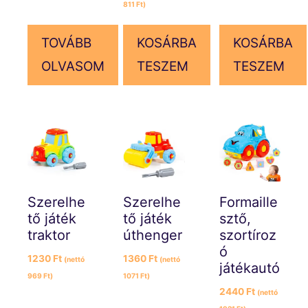
811
Ft
)
TOVÁBB
KOSÁRBA
KOSÁRBA
OLVASOM
TESZEM
TESZEM
Szerelhe
Szerelhe
Formaille
tő játék
tő játék
sztő,
traktor
úthenger
szortíroz
ó
1230
Ft
1360
Ft
(nettó
(nettó
játékautó
969
Ft
)
1071
Ft
)
2440
Ft
(nettó