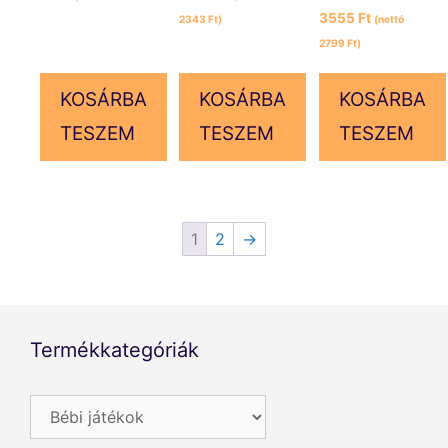
3555
Ft
2343
Ft
)
(nettó
2799
Ft
)
KOSÁRBA
KOSÁRBA
KOSÁRBA
TESZEM
TESZEM
TESZEM
1
2
→
Termékkategóriák