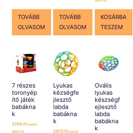
1921
Ft
)
TOVÁBB
TOVÁBB
KOSÁRBA
OLVASOM
OLVASOM
TESZEM
7 részes
Lyukas
Ovális
toronyép
kézségfe
lyukas
ítő játék
jlesztő
készségf
babákna
labda
ejlesztő
k
babákna
labda
k
babákna
2795
Ft
(nettó
k
2975
Ft
2201
Ft
)
(nettó