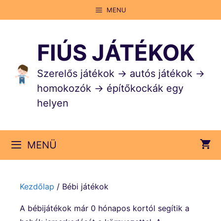
Kilépés
MENU
a
tartalomba
FIÚS JÁTÉKOK
Szerelős játékok → autós játékok →
homokozók → építőkockák egy
helyen
MENÜ
Kezdőlap
/ Bébi játékok
A bébijátékok már 0 hónapos kortól segítik a